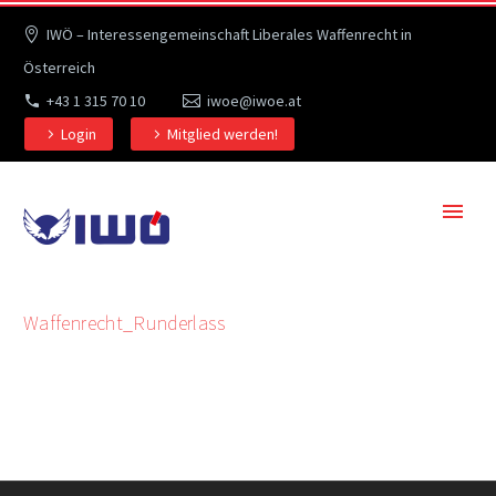
IWÖ – Interessengemeinschaft Liberales Waffenrecht in
Österreich
+43 1 315 70 10
iwoe@iwoe.at
Login
Mitglied werden!
Waffenrecht_Runderlass