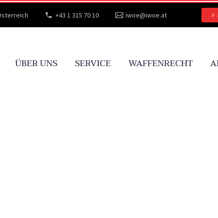
Österreich
+43 1 315 70 10
iwoe@iwoe.at
ÜBER UNS
SERVICE
WAFFENRECHT
A