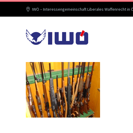
IWÖ – Interessengemeinschaft Liberales Waffenrecht in 