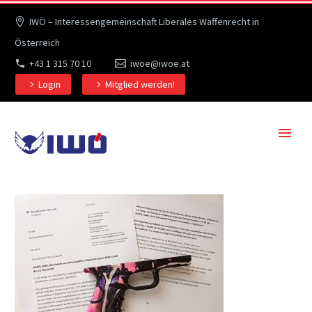
IWÖ – Interessengemeinschaft Liberales Waffenrecht in
Österreich
+43 1 315 70 10
iwoe@iwoe.at
Login
Mitglied werden!