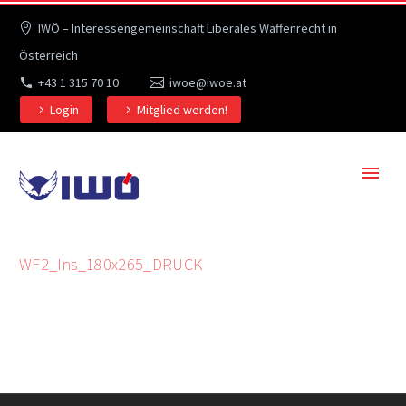
IWÖ – Interessengemeinschaft Liberales Waffenrecht in
Österreich
+43 1 315 70 10
iwoe@iwoe.at
Login
Mitglied werden!
WF2_Ins_180x265_DRUCK