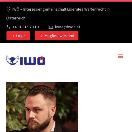
IWÖ – Interessengemeinschaft Liberales Waffenrecht in
Österreich
+43 1 315 70 10
iwoe@iwoe.at
Login
Mitglied werden!