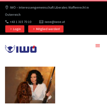
IWÖ – Interessengemeinschaft Liberales Waffenrecht in
Österreich
+43 1 315 70 10
iwoe@iwoe.at
Login
Mitglied werden!