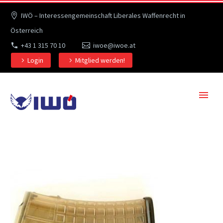
IWÖ – Interessengemeinschaft Liberales Waffenrecht in
Österreich
+43 1 315 70 10
iwoe@iwoe.at
Login
Mitglied werden!