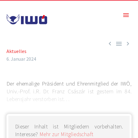



Aktuelles
6. Januar 2024
Der ehemalige Präsident und Ehrenmitglied der IWÖ,
Univ.-Prof. i.R. Dr. Franz Császár ist gestern im 84.
Lebensjahr verstorben ist. . .
Dieser Inhalt ist Mitgliedern vorbehalten.
Interesse?
Mehr zur Mitgliedschaft