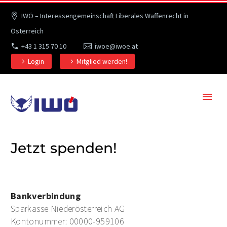
IWÖ – Interessengemeinschaft Liberales Waffenrecht in
Österreich
+43 1 315 70 10
iwoe@iwoe.at
Login
Mitglied werden!
Jetzt spenden!
Bankverbindung
Sparkasse Niederösterreich AG
Kontonummer: 00000-959106