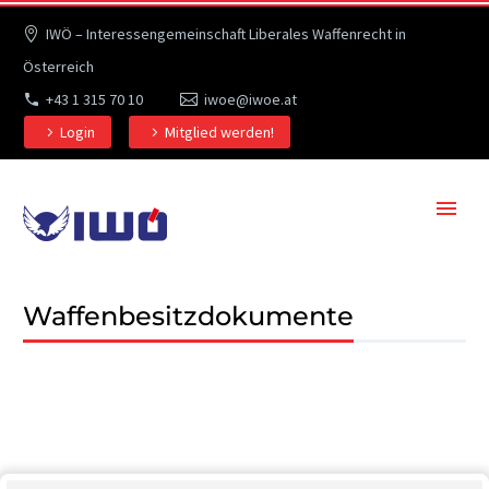
IWÖ – Interessengemeinschaft Liberales Waffenrecht in
Österreich
+43 1 315 70 10
iwoe@iwoe.at
Login
Mitglied werden!
Waffenbesitzdokumente