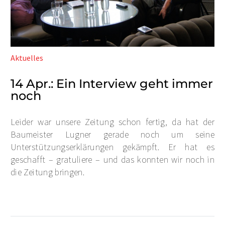
Aktuelles
14 Apr.:
Ein Interview geht immer
noch
Leider war unsere Zeitung schon fertig, da hat der
Baumeister Lugner gerade noch um seine
Unterstützungserklärungen gekämpft. Er hat es
geschafft – gratuliere – und das konnten wir noch in
die Zeitung bringen.