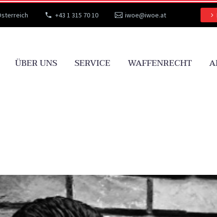
Österreich
+43 1 315 70 10
iwoe@iwoe.at
ÜBER UNS
SERVICE
WAFFENRECHT
A