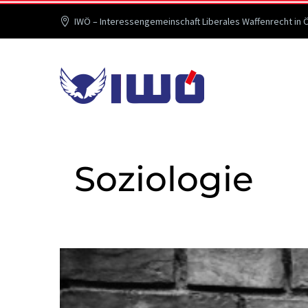
IWÖ – Interessengemeinschaft Liberales Waffenrecht in 
Soziologie