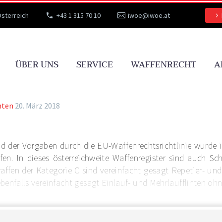
Österreich
+43 1 315 70 10
iwoe@iwoe.at
ÜBER UNS
SERVICE
WAFFENRECHT
A
hten
20. März 2018
d der Vorgaben durch die EU-Waffenrechtsrichtlinie wurde i
fen. In dieses österreichweite Waffenregister sind auch S
ffen der Kategorie C sind vereinfacht gesagt Repetier- un
ebenfalls vereinfacht gesagt Einlauf- und Mehrlaufflinten ohne