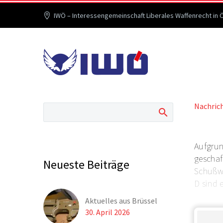
IWÖ – Interessengemeinschaft Liberales Waffenrecht in 
Nachric
Aufgrun
geschaf
Neueste Beiträge
Schußwa
D sind 
Aktuelles aus Brüssel
30. April 2026