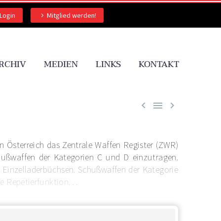
Login
Mitglied werden!
RCHIV
MEDIEN
LINKS
KONTAKT



n Österreich das Zentrale Waffen Register (ZWR)
chußwaffen der Kategorien C und D einzutragen.
d Einzelladerbüchsen. Schußwaffen der Kategorie
 Repetierfunktion. . .