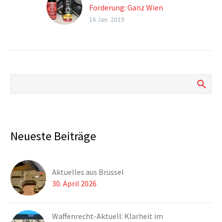
Forderung: Ganz Wien
soll zur
16 Jan. 2019
Waffenverbotszone
werden Auch Innsbrucks
Bürgermeister Willi
(Grüne) fordert
Waffenverbotszone
Dieser Inhalt ist
Mitgliedern
vorbehalten. Interesse?
Mehr zur
Neueste Beiträge
Mitgliedschaft Sie sind
schon Mitglied? Dann
zum Login!
Aktuelles aus Brüssel
30. April 2026
Waffenrecht-Aktuell: Klarheit im