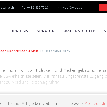
Österreich
+43 1 315 70 10
iwoe@iwoe.at
ÜBER UNS
SERVICE
WAFFENRECHT
A
hten
Nachrichten-Fokus
12. Dezember 2025
hren hören wir von Politikern und Medien gebetsmühlenart
e US-Verhältnisse seien. Der nahezu ungebremste Zugang 
nt zu Mord und Totschlag führen. . .
er Inhalt ist Mitgliedern vorbehalten. Interesse?
Mehr zur Mit