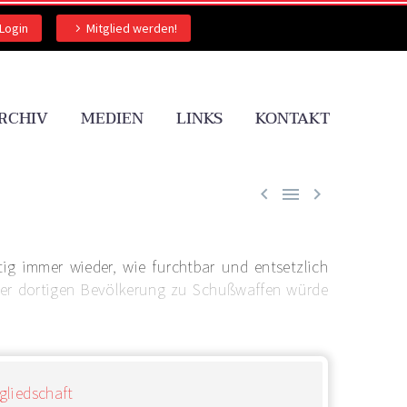
Login
Mitglied werden!
RCHIV
MEDIEN
LINKS
KONTAKT



ig immer wieder, wie furchtbar und entsetzlich
der dortigen Bevölkerung zu Schußwaffen würde
gliedschaft