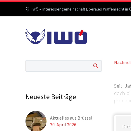
IWÖ – Interessengemeinschaft Liberales Waffenrecht in 
Nachric
Seit Ja
doch di
Neueste Beiträge
permane
Aktuelles aus Brüssel
30. April 2026
Dies