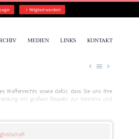
Login
Mitglied werden!
RCHIV
MEDIEN
LINKS
KONTAKT



es Waffenrechts sowie dafür, dass Sie uns Ihre
kmeldung mit großem Respekt zur Kenntnis und
gliedschaft