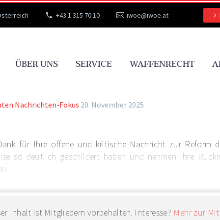
Österreich
+43 1 315 70 10
iwoe@iwoe.at
ÜBER UNS
SERVICE
WAFFENRECHT
A
hten
Nachrichten-Fokus
20. November 2025
Dank für Ihre offene und kritische Nachricht zur Reform d
eise so deutlich geschildert haben und nehmen Ihre Rüc
. . .
er Inhalt ist Mitgliedern vorbehalten. Interesse?
Mehr zur Mit