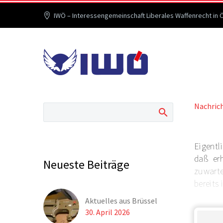
IWÖ – Interessengemeinschaft Liberales Waffenrecht in 
Nachric
Eigentl
daß er
Neueste Beiträge
zuwarte
bereits 
Aktuelles aus Brüssel
30. April 2026