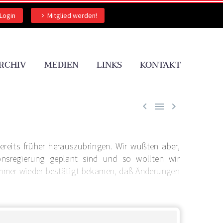
Login
Mitglied werden!
RCHIV
MEDIEN
LINKS
KONTAKT



ereits früher herauszubringen. Wir wußten aber,
nsregierung geplant sind und so wollten wir
 immer wieder bestätigt bekamen, daß Änderungen