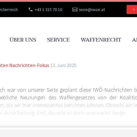
Österreich
+43 1 315 70 10
iwoe@iwoe.at
ÜBER UNS
SERVICE
WAFFENRECHT
A
hten
Nachrichten-Fokus
13. Juni 2025
ich war von unserer Seite geplant diese IWÖ-Nachrichten b
hebliche Neurungen des Waffengesetzes von der Koalitio
n, bis wir hier Interessantes berichten können. Obwohl wir
in Ausarbeitung sind, dauerte es doch unerwartet lange. . .