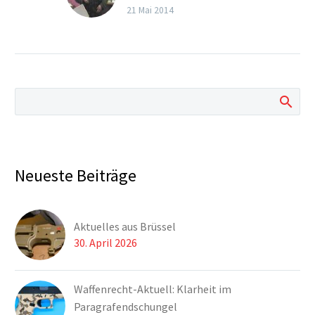
oder Selbstjustiz?
21 Mai 2014
Tödliche Schüsse auf
den Räuber eines
Juweliergeschäftes
erhitzen in
Nizza/Frankreich die
Gemüter. Was war
geschehen?
Neueste Beiträge
Aktuelles aus Brüssel
30. April 2026
Waffenrecht-Aktuell: Klarheit im
Paragrafendschungel