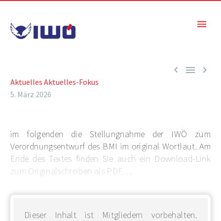



Aktuelles
Aktuelles-Fokus
5. März 2026
im folgenden die Stellungnahme der IWÖ zum
Verordnungsentwurf des BMI im original Wortlaut. Am
Ende des Textes finden Sie auch ein Download-Link
zum Originalschreiben als PDF. . .
Dieser Inhalt ist Mitgliedern vorbehalten.