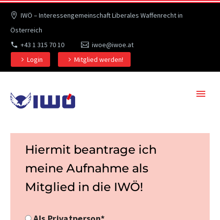
IWÖ – Interessengemeinschaft Liberales Waffenrecht in
Österreich
+43 1 315 70 10
iwoe@iwoe.at
Login
Mitglied werden!
Hiermit beantrage ich
meine Aufnahme als
Mitglied in die IWÖ!
Als Privatperson*