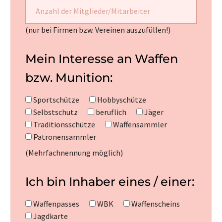
(nur bei Firmen bzw. Vereinen auszufüllen!)
Mein Interesse an Waffen
bzw. Munition:
Sportschütze
Hobbyschütze
Selbstschutz
beruflich
Jäger
Traditionsschütze
Waffensammler
Patronensammler
(Mehrfachnennung möglich)
Ich bin Inhaber eines / einer:
Waffenpasses
WBK
Waffenscheins
Jagdkarte