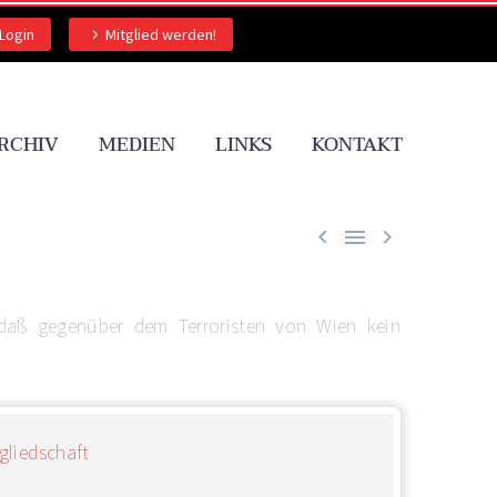
Login
Mitglied werden!
RCHIV
MEDIEN
LINKS
KONTAKT



 daß gegenüber dem Terroristen von Wien kein
gliedschaft