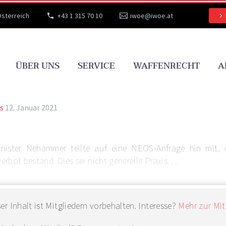
Österreich
+43 1 315 70 10
iwoe@iwoe.at
ÜBER UNS
SERVICE
WAFFENRECHT
A
s
12. Januar 2021
inister Nehammer teilte auf eine NEOS-Anfrage hin mit,
rbot bestand. Dies sei nicht generelle Praxis. . .
er Inhalt ist Mitgliedern vorbehalten. Interesse?
Mehr zur Mit