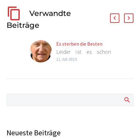
Verwandte
Beiträge
Es sterben die Besten
Leider ist es schon
wieder geschehen – wir
11 Juli 2015
haben einen Mitstreiter
zu beklagen: Hermann
Suter von proTEll hat
uns verlassen. Er ist
überraschend für uns
alle gestorben. Ein
schwerer Verlust. Das
Wort „unersetzlich“
wird uns hier besonders
Neueste Beiträge
schmerzlich bewußt.