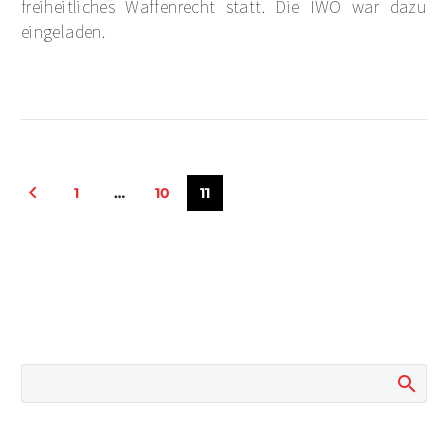
freiheitliches Waffenrecht statt. Die IWÖ war dazu
eingeladen.
1
…
10
11