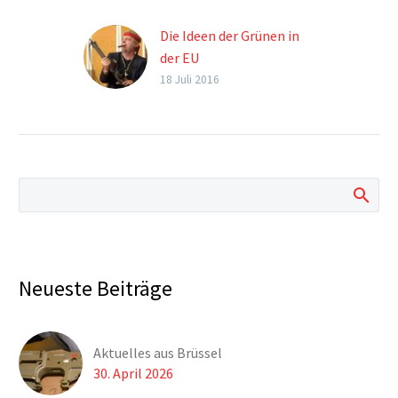
Die Ideen der Grünen in
der EU
Der Grüne Karl Öllinger
18 Juli 2016
posiert beim „Kaiser“.
Heute eine streng
verbotene Kriegswaffe.
Eines unserer
Haupthemen in dieser
Ausgabe sind die
Vorhaben der EU zur
Einschränkung des
legalen Waffenbesitzes
Neueste Beiträge
in Europa.
Aktuelles aus Brüssel
30. April 2026