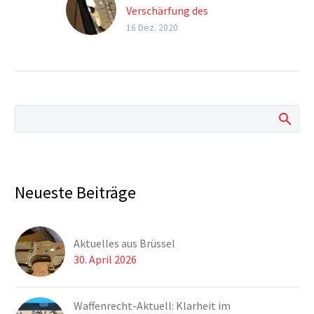
Verschärfung des
Waffengesetzes
16 Dez. 2020
Schrecklicher
Terroranschlag eines
amtsbekannten
Islamisten in Wien.
Dieser erschießt mit
einer illegalen Waffe,
konkret mit
Kriegsmaterial mehrere
Menschen und verletzt
Neueste Beiträge
viele.
Aktuelles aus Brüssel
30. April 2026
Waffenrecht-Aktuell: Klarheit im