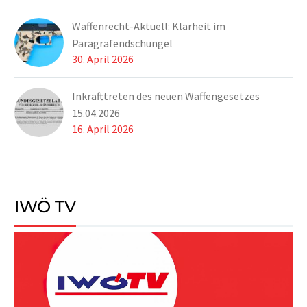
Mittwoch, dem
Waffenrecht-Aktuell: Klarheit im
17.05.2017 in der Team
Paragrafendschungel
Stronach Akademie die
30. April 2026
psychologischen und
soziologischen
Inkrafttreten des neuen Waffengesetzes
Erfolgsfaktoren
15.04.2026
erörtert.
16. April 2026
IWÖ TV