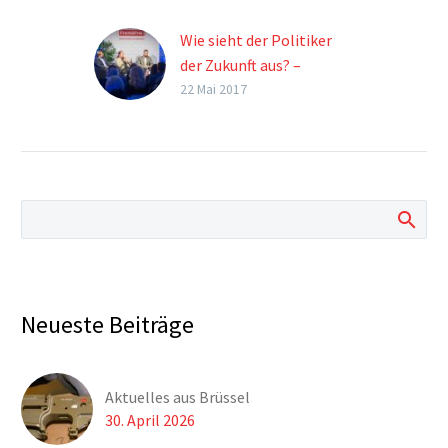
Wie sieht der Politiker
der Zukunft aus? –
Analyse von
22 Mai 2017
Spitzenpolitikern
Was macht einen
erfolgreichen und
beliebten Politiker
aus? Welche
Eigenschaften und
Soft-Facts spielen in
der Politik eine Rolle?
Was erzeugt Wirkung
Neueste Beiträge
beim Wähler? Anhand
von Fallbeispielen wie
Putin, Trump und
Aktuelles aus Brüssel
österreichischen
30. April 2026
Politikern wurden am