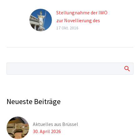
Stellungnahme der IWÖ
zur Novellierung des
Waffengesetzes 2016
17 Okt. 2016
Die IWÖ dankt
zunächst für die
Gelegenheit, zu den
oben bezeichneten
Gesetzesvorhaben
Stellung nehmen zu
können. Nach
ausführlicher Beratung
in unserem Vorstand,
Neueste Beiträge
erlaubt sich die IWÖ zu
den im Betreff
angeführten
Aktuelles aus Brüssel
Gesetzesvorhaben
30. April 2026
folgende