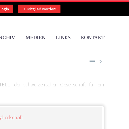
Login
Mitglied werden!
RCHIV
MEDIEN
LINKS
KONTAKT


LL, der schweizerischen Gesellschaft für ein
gliedschaft