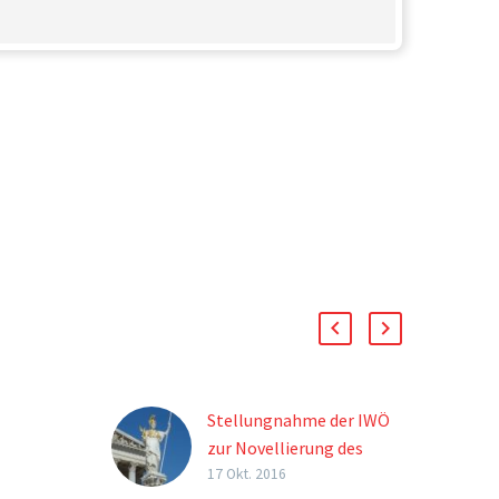
Stellungnahme der IWÖ
zur Novellierung des
ie IWÖ?
Waffengesetzes 2016
17 Okt. 2016