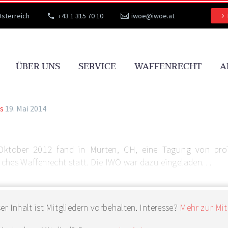
Österreich
+43 1 315 70 10
iwoe@iwoe.at
ÜBER UNS
SERVICE
WAFFENRECHT
A
s
19. Mai 2014
Oktober 2012 fand in Murten, CH, eine Tagung von proTE
liches Waffenrecht statt. Die IWÖ war dazu eingeladen. . .
er Inhalt ist Mitgliedern vorbehalten. Interesse?
Mehr zur Mit