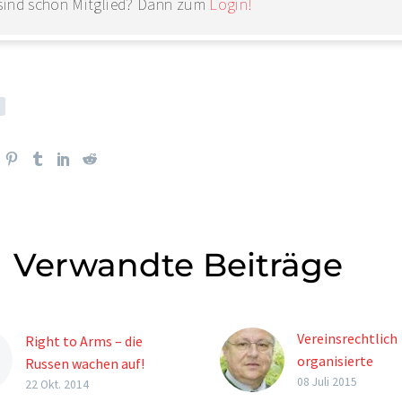
 sind schon Mitglied? Dann zum
Login!
Verwandte Beiträge
Vereinsrechtlich
Right to Arms – die
organisierte
Russen wachen auf!
Waffennarren – d
08 Juli 2015
Noch vor einigen
22 Okt. 2014