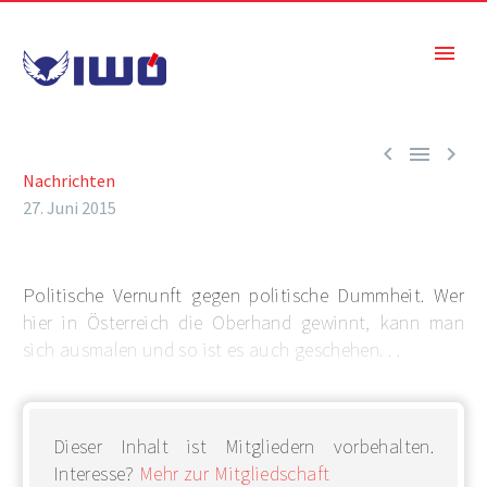



Nachrichten
27. Juni 2015
Politische Vernunft gegen politische Dummheit. Wer
hier in Österreich die Oberhand gewinnt, kann man
sich ausmalen und so ist es auch geschehen. . .
Dieser Inhalt ist Mitgliedern vorbehalten.
Interesse?
Mehr zur Mitgliedschaft