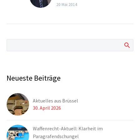
HC Strache klärt seine
20 Mai 2014
Stellung zum
Waffengesetz und
rückt das Interview
zurecht.
Neueste Beiträge
Aktuelles aus Brüssel
30. April 2026
Waffenrecht-Aktuell: Klarheit im
Paragrafendschungel