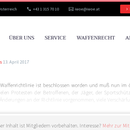
Österreich
+43 1 315 70 10
iwoe@iwoe.at
ÜBER UNS
SERVICE
WAFFENRECHT
A
s
13. April 2017
Waffenrichtlinie ist beschlossen worden und muß nun im ö
elen Protesten der Betroffenen, der Jäger, der Sportschü
Änderungen an der Richtlinie vorgenommen, viele Verschärfung
er Inhalt ist Mitgliedern vorbehalten. Interesse?
Mehr zur Mit