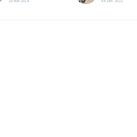
Die IWÖ verzichtet
Rechtsunsicherh
20 Mai 2014
04 Jan. 2022
bewußt auf eine
bleibt bestehen 
Empfehlung zu dieser
entscheidet nich
Volksbefragung. Unsere
In den 
Mitglieder sind reife
Nachrichten 
Demokraten, die sich
Seite 7f habe 
ihre eigene Meinung
das Schicksa
bilden können und
Sammlers berich
auch sollen. Aber
eine geric
hingehen sollte man
angeordnete
unbedingt!
Hausdurchsuc
durch Spezialkr
Polizei er
mußte.