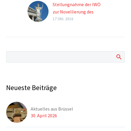
Stellungnahme der IWÖ
zur Novellierung des
Waffengesetzes 2016
17 Okt. 2016
Die IWÖ dankt
zunächst für die
Gelegenheit, zu den
oben bezeichneten
Gesetzesvorhaben
Stellung nehmen zu
können. Nach
ausführlicher Beratung
in unserem Vorstand,
Neueste Beiträge
erlaubt sich die IWÖ zu
den im Betreff
angeführten
Aktuelles aus Brüssel
Gesetzesvorhaben
30. April 2026
folgende
Stellungnahme