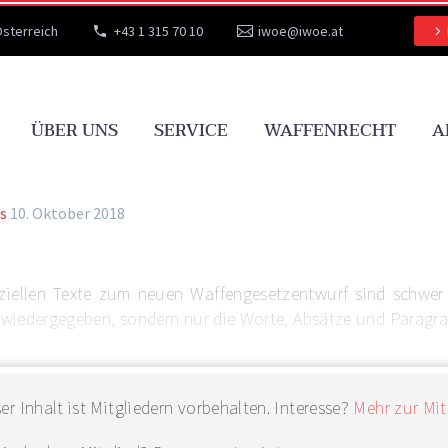
Österreich
+43 1 315 70 10
iwoe@iwoe.at
ÜBER UNS
SERVICE
WAFFENRECHT
A
s
10. Oktober 2018
iziellen Texte zum neuen Waffengesetzentwurf sind schwer 
wiedergegeben, sondern nur die Worte, Absätze und Paragraph
er Inhalt ist Mitgliedern vorbehalten. Interesse?
Mehr zur Mit