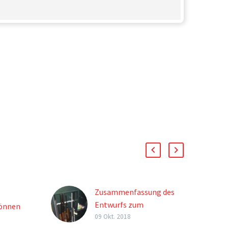
Zusammenfassung des
Entwurfs zum
können
Waffengesetz
09 Okt. 2018
ukunft