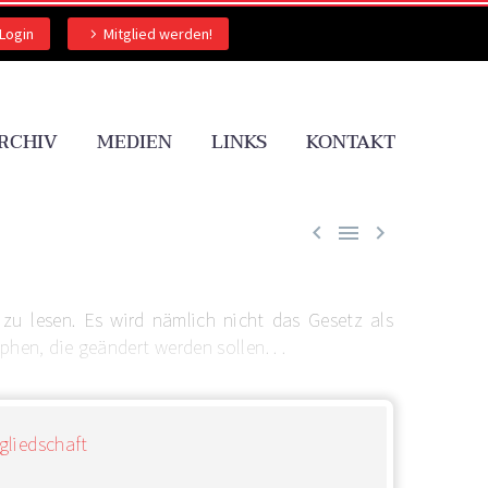
Login
Mitglied werden!
RCHIV
MEDIEN
LINKS
KONTAKT



zu lesen. Es wird nämlich nicht das Gesetz als
en, die geändert werden sollen. . .
gliedschaft