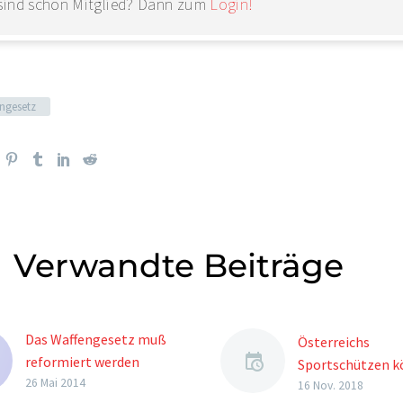
 sind schon Mitglied? Dann zum
Login!
ngesetz
Verwandte Beiträge
Das Waffengesetz muß
Österreichs
reformiert werden
Sportschützen 
Die Geduld der legalen
26 Mai 2014
beruhigt in die Z
16 Nov. 2018