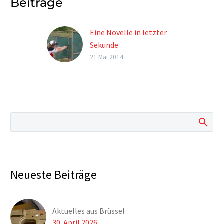
Beiträge
Eine Novelle in letzter
Sekunde
Dieser Inhalt ist
21 Mai 2014
Mitgliedern
vorbehalten. Interesse?
Mehr zur
Mitgliedschaft Sie sind
schon Mitglied? Dann
zum Login!
Neueste Beiträge
Aktuelles aus Brüssel
30. April 2026