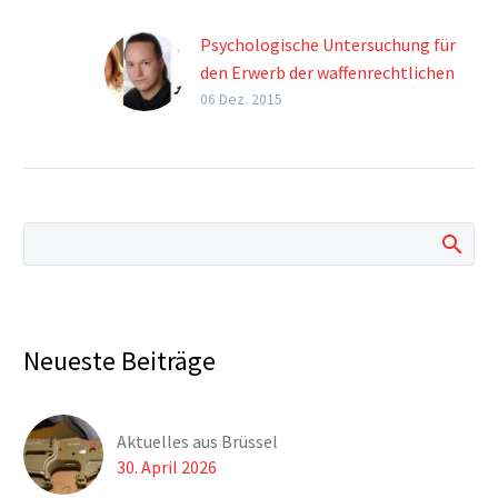
Psychologische Untersuchung für
den Erwerb der waffenrechtlichen
Urkunde
06 Dez. 2015
Psychologische Untersuchung
für den Erwerb der
waffenrechtlichen Urkunde
(Waffenbesitzkarte/Waffenpaß)
Neueste Beiträge
Aktuelles aus Brüssel
30. April 2026