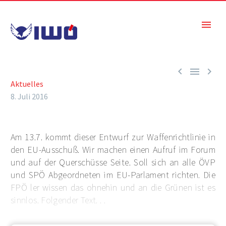



Aktuelles
8. Juli 2016
Am 13.7. kommt dieser Entwurf zur Waffenrichtlinie in
den EU-Ausschuß. Wir machen einen Aufruf im Forum
und auf der Querschüsse Seite. Soll sich an alle ÖVP
und SPÖ Abgeordneten im EU-Parlament richten. Die
FPÖ ler wissen das ohnehin und an die Grünen ist es
sinnlos. Folgender Text. . .