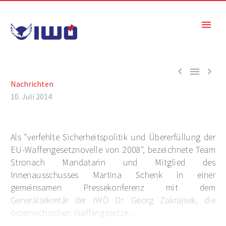



Nachrichten
10. Juli 2014
Als "verfehlte Sicherheitspolitik und Übererfüllung der
EU-Waffengesetznovelle von 2008", bezeichnete Team
Stronach Mandatarin und Mitglied des
Innenausschusses Martina Schenk in einer
gemeinsamen Pressekonferenz mit dem
Generalsekretär der IWÖ Dr. Georg Zakrajsek, die
österreichischen Waffengesetze. . .