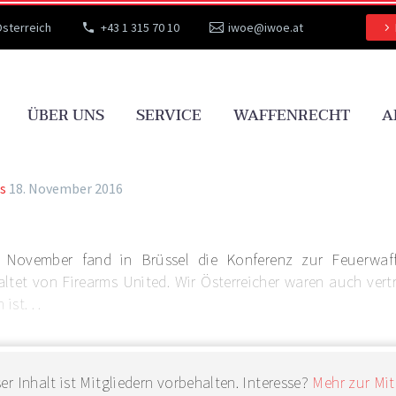
Österreich
+43 1 315 70 10
iwoe@iwoe.at
ÜBER UNS
SERVICE
WAFFENRECHT
A
s
18. November 2016
 November fand in Brüssel die Konferenz zur Feuerwaffe
altet von Firearms United. Wir Österreicher waren auch ver
ist. . .
er Inhalt ist Mitgliedern vorbehalten. Interesse?
Mehr zur Mit