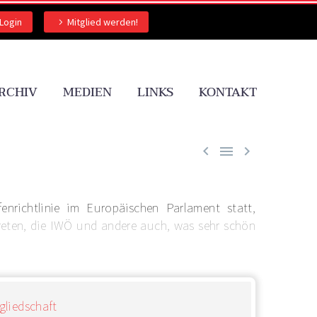
Login
Mitglied werden!
RCHIV
MEDIEN
LINKS
KONTAKT



nrichtlinie im Europäischen Parlament statt,
treten, die IWÖ und andere auch, was sehr schön
gliedschaft