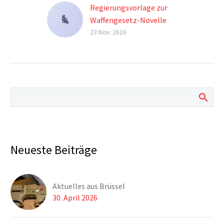
Regierungsvorlage zur
Waffengesetz-Novelle
Die Regierungsvorlage
23 Nov. 2016
zum Waffengesetz
kommt am 30.
November in den
Innenausschuß.
Neueste Beiträge
Aktuelles aus Brüssel
30. April 2026