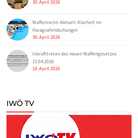
man damit überhaupt
30. April 2026
nichts bewirkt, sondern
die undemokratischen
Waffenrecht-Aktuell: Klarheit im
EU-Bonzen in ihrem
Paragrafendschungel
Treiben nur bestärkt.
30. April 2026
Inkrafttreten des neuen Waffengesetzes
15.04.2026
16. April 2026
IWÖ TV